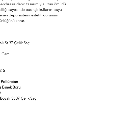
mandırasız depo tasarımıyla uzun ömürlü 
lliği sayesinde basınçlı kullanım suyu 
zlenen depo sistemi estetik görünüm 
ünlüğünü korur.
lı St 37 Çelik Saç
i Cam
2-5
Poliüretan
z Esnek Boru
0
 Boyalı St 37 Çelik Saç