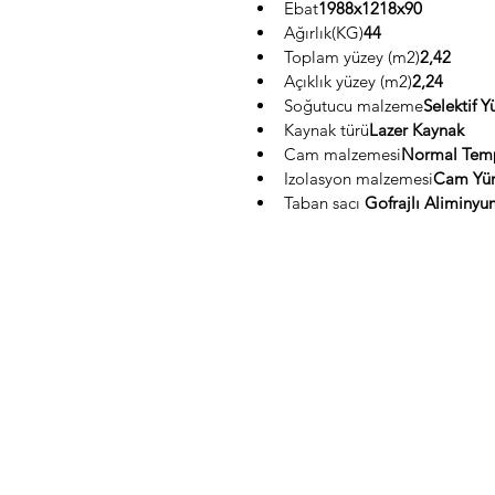
Ebat
1988x1218x90
Ağırlık(KG)
44
Toplam yüzey (m2)
2,42
Açıklık yüzey (m2)
2,24
Soğutucu malzeme
Selektif Y
Kaynak türü
Lazer Kaynak
Cam malzemesi
Normal Tem
Izolasyon malzemesi
Cam Yü
Taban sacı 
Gofrajlı Aliminy
ilgili aramalar: bodrum güneş ener
sistemleri, güneş enerjisi su ısıt
milas, bodrum güneş enerjisi kuru
fiyatları, bodrum güneş enerjisi su
enerjisi su ısıtıcı montajı, bodru
milas güneş enerjisi servis ve bak
milas uygun fiyat güneş enerjisi k
güneş enerjisi sıcak su sistemi kur
enerjisi bakım ve servis, güneş ene
teknik servis, en uygun güneş ener
güneş enerjisi fiyat teklifi, güne
indirimli sistem, güneş enerjisi he