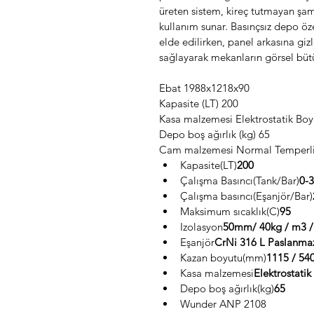
üreten sistem, kireç tutmayan şa
kullanım sunar. Basınçsız depo öze
elde edilirken, panel arkasına gi
sağlayarak mekanların görsel büt
Ebat 1988x1218x90
Kapasite (LT) 200
Kasa malzemesi Elektrostatik Boya
Depo boş ağırlık (kg) 65
Cam malzemesi Normal Temperl
Kapasite(LT)
200
Çalışma Basıncı(Tank/Bar)
0-3
Çalışma basıncı(Eşanjör/Bar)
Maksimum sıcaklık(C)
95
Izolasyon
50mm/ 40kg / m3 / 
Eşanjör
CrNi 316 L Paslanma
Kazan boyutu(mm)
1115 / 54
Kasa malzemesi
Elektrostatik
Depo boş ağırlık(kg)
65
Wunder ANP 2108