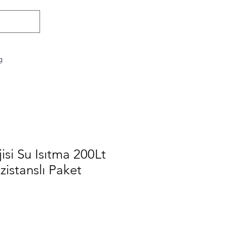
İletişim : 0532 679 58 48
g
isi Su Isıtma 200Lt
zistanslı Paket