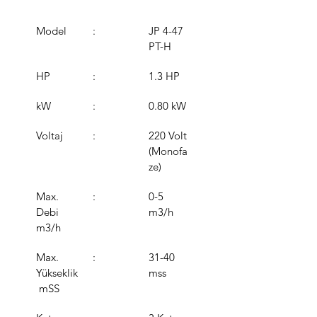
Model
:
JP 4-47 
PT-H
HP
:
1.3 HP
kW
:
0.80 kW
Voltaj
:
220 Volt 
(Monofa
ze)
Max. 
:
0-5 
Debi 
m3/h
m3/h
Max. 
:
31-40 
Yükseklik
mss
 mSS