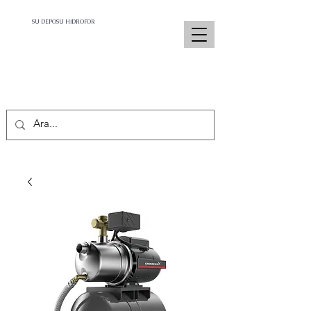
SU DEPOSU HİDROFOR
İletişim :
0532 679 58 48