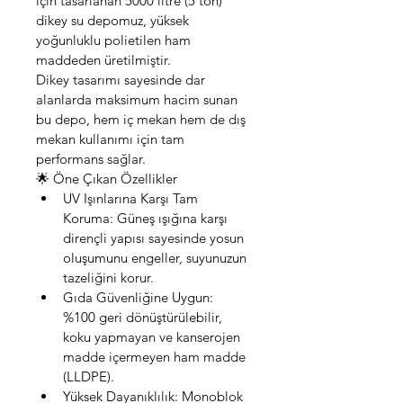
için tasarlanan 5000 litre (5 ton) 
dikey su depomuz, yüksek 
yoğunluklu polietilen ham 
maddeden üretilmiştir.
Dikey tasarımı sayesinde dar 
alanlarda maksimum hacim sunan 
bu depo, hem iç mekan hem de dış 
mekan kullanımı için tam 
performans sağlar.
🌟 Öne Çıkan Özellikler
UV Işınlarına Karşı Tam 
Koruma: Güneş ışığına karşı 
dirençli yapısı sayesinde yosun 
oluşumunu engeller, suyunuzun 
tazeliğini korur.
Gıda Güvenliğine Uygun: 
%100 geri dönüştürülebilir, 
koku yapmayan ve kanserojen 
madde içermeyen ham madde 
(LLDPE).
Yüksek Dayanıklılık: Monoblok 