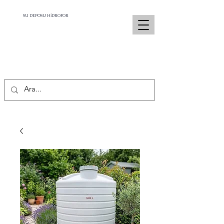
SU DEPOSU HİDROFOR
İletişim :
0532 679 58 48