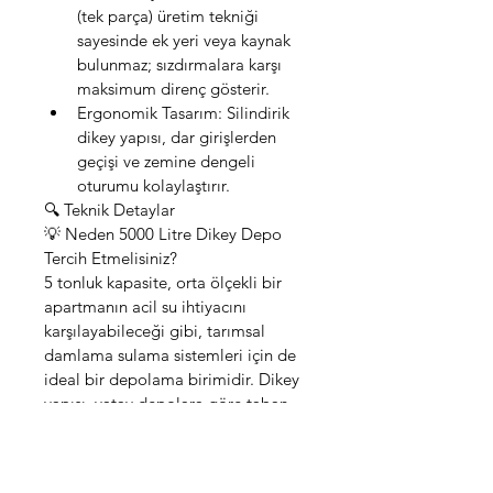
(tek parça) üretim tekniği 
sayesinde ek yeri veya kaynak 
bulunmaz; sızdırmalara karşı 
maksimum direnç gösterir.
Ergonomik Tasarım: Silindirik 
dikey yapısı, dar girişlerden 
geçişi ve zemine dengeli 
oturumu kolaylaştırır.
🔍 Teknik Detaylar
💡 Neden 5000 Litre Dikey Depo 
Tercih Etmelisiniz?
5 tonluk kapasite, orta ölçekli bir 
apartmanın acil su ihtiyacını 
karşılayabileceği gibi, tarımsal 
damlama sulama sistemleri için de 
ideal bir depolama birimidir. Dikey 
yapısı, yatay depolara göre taban 
alanında %40'a varan yer tasarrufu 
sağlar.
Not: Depolarımız darbeye dayanıklı 