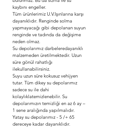
bulunmaz. Bu da sızma ve su 
kaybını engeller.
Tüm ürünlerimiz U.V.Işınlarına karşı 
dayanıklıdır. Renginde solma 
yapmayacağı gibi depolanan suyun 
renginde ve tadında da değişime 
neden olmaz.
Su depolarımız darbeleredayanıklı 
malzemeden üretilmektedir. Uzun 
süre gönül rahatlığı 
ilekullanabilirsiniz.
Suyu uzun süre kokusuz vehijyen 
tutar. Tüm dikey su depolarımız 
sadece su ile dahi 
kolaylıklatemizlenebilir. Su 
depolarımızın temizliği en az 6 ay – 
1 sene aralığında yapılmalıdır.
Yatay su depolarımız - 5 /+ 65 
dereceye kadar dayanıklıdır.
HACİM
4000 LT