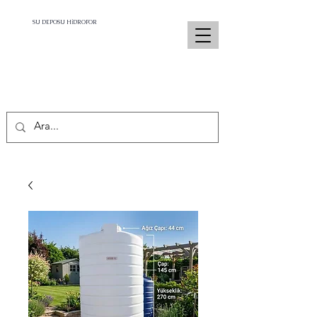
SU DEPOSU HİDROFOR
İletişim :
0532 679 58 48